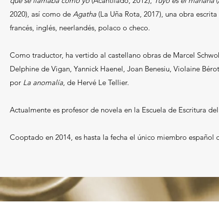
que se llamaba como yo
(Acantilado, 2012),
Tuyo es el mañana
(
2020), así como de
Agatha
(La Uña Rota, 2017), una obra escrita
francés, inglés, neerlandés, polaco o checo.
Como traductor, ha vertido al castellano obras de Marcel Schw
Delphine de Vigan, Yannick Haenel, Joan Benesiu, Violaine Bér
por
La anomalía
, de Hervé Le Tellier.
Actualmente es profesor de novela en la Escuela de Escritura del
Cooptado en 2014, es hasta la fecha el único miembro español de